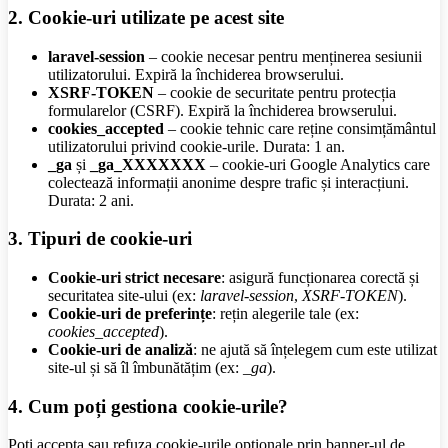
2. Cookie-uri utilizate pe acest site
laravel-session
– cookie necesar pentru menținerea sesiunii
utilizatorului. Expiră la închiderea browserului.
XSRF-TOKEN
– cookie de securitate pentru protecția
formularelor (CSRF). Expiră la închiderea browserului.
cookies_accepted
– cookie tehnic care reține consimțământul
utilizatorului privind cookie-urile. Durata: 1 an.
_ga
și
_ga_XXXXXXX
– cookie-uri Google Analytics care
colectează informații anonime despre trafic și interacțiuni.
Durata: 2 ani.
3. Tipuri de cookie-uri
Cookie-uri strict necesare
: asigură funcționarea corectă și
securitatea site-ului (ex:
laravel-session
,
XSRF-TOKEN
).
Cookie-uri de preferințe
: rețin alegerile tale (ex:
cookies_accepted
).
Cookie-uri de analiză
: ne ajută să înțelegem cum este utilizat
site-ul și să îl îmbunătățim (ex:
_ga
).
4. Cum poți gestiona cookie-urile?
Poți accepta sau refuza cookie-urile opționale prin banner-ul de