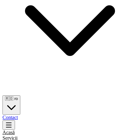
🇷🇴
ro
Contact
Acasă
Servicii