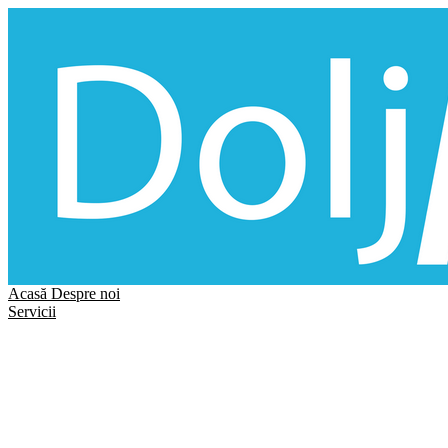
Acasă
Despre noi
Servicii