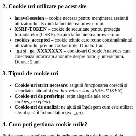
2. Cookie-uri utilizate pe acest site
laravel-session
– cookie necesar pentru menținerea sesiunii
utilizatorului. Expiră la închiderea browserului.
XSRF-TOKEN
– cookie de securitate pentru protecția
formularelor (CSRF). Expiră la închiderea browserului.
cookies_accepted
– cookie tehnic care reține consimțământul
utilizatorului privind cookie-urile. Durata: 1 an.
_ga
și
_ga_XXXXXXX
– cookie-uri Google Analytics care
colectează informații anonime despre trafic și interacțiuni.
Durata: 2 ani.
3. Tipuri de cookie-uri
Cookie-uri strict necesare
: asigură funcționarea corectă și
securitatea site-ului (ex:
laravel-session
,
XSRF-TOKEN
).
Cookie-uri de preferințe
: rețin alegerile tale (ex:
cookies_accepted
).
Cookie-uri de analiză
: ne ajută să înțelegem cum este utilizat
site-ul și să îl îmbunătățim (ex:
_ga
).
4. Cum poți gestiona cookie-urile?
Poți accepta sau refuza cookie-urile opționale prin banner-ul de