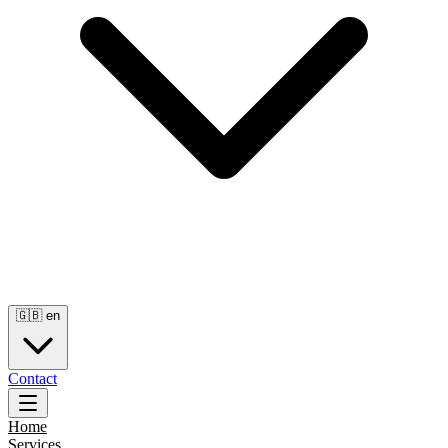
🇬🇧
en
Contact
Home
Services