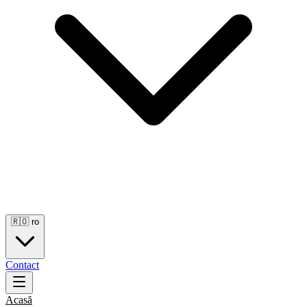
🇷🇴
ro
Contact
Acasă